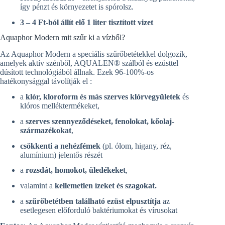
így pénzt és környezetet is spórolsz.
3 – 4 Ft-ból állít elő 1 liter tisztított vizet
Aquaphor Modern mit szűr ki a vízből?
Az Aquaphor Modern a speciális szűrőbetétekkel dolgozik,
amelyek aktív szénből, AQUALEN® szálból és ezüsttel
dúsított technológiából állnak. Ezek 96-100%-os
hatékonysággal távolítják el :
a
klór, kloroform és más szerves klórvegyületek
és
klóros melléktermékeket,
a
szerves szennyeződéseket, fenolokat, kőolaj-
származékokat
,
csökkenti a
nehézfémek
(pl. ólom, higany, réz,
alumínium) jelentős részét
a
rozsdát, homokot, üledékeket
,
valamint a
kellemetlen ízeket és szagokat.
a
szűrőbetétben található ezüst elpusztítja
az
esetlegesen előforduló baktériumokat és vírusokat