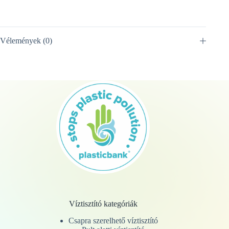
Vélemények (0)
Víztisztító kategóriák
Csapra szerelhető víztisztító