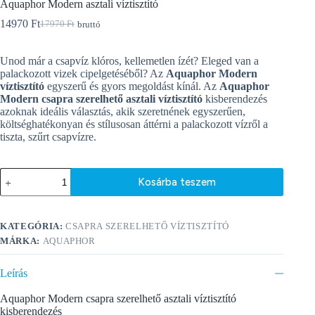
Aquaphor Modern asztali víztisztító
14970
Ft
17970
Ft
bruttó
Original
Current
price
price
was:
is:
Unod már a csapvíz klóros, kellemetlen ízét? Eleged van a
17970 Ft.
14970 Ft.
palackozott vizek cipelgetéséből? Az
Aquaphor Modern
víztisztító
egyszerű és gyors megoldást kínál. Az
Aquaphor
Modern csapra szerelhető asztali víztisztító
kisberendezés
azoknak ideális választás, akik szeretnének egyszerűen,
költséghatékonyan és stílusosan áttérni a palackozott vízről a
tiszta, szűrt csapvízre.
Aquaphor
Kosárba teszem
Modern
asztali
A
víztisztító
l
mennyiség
KATEGÓRIA:
CSAPRA SZERELHETŐ VÍZTISZTÍTÓ
t
e
MÁRKA:
AQUAPHOR
r
n
Leírás
a
t
Aquaphor Modern csapra szerelhető asztali víztisztító
i
kisberendezés