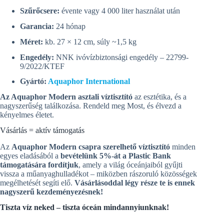
Szűrőcsere:
évente vagy 4 000 liter használat után
Garancia:
24 hónap
Méret:
kb. 27 × 12 cm, súly ~1,5 kg
Engedély:
NNK ivóvízbiztonsági engedély – 22799-
9/2022/KTEF
Gyártó:
Aquaphor International
Az Aquaphor Modern asztali víztisztító
az esztétika, és a
nagyszerűség találkozása. Rendeld meg Most, és élvezd a
kényelmes életet.
Vásárlás = aktív támogatás
Az
Aquaphor Modern csapra szerelhető víztisztító
minden
egyes eladásából a
bevételünk 5%-át a Plastic Bank
támogatására fordítjuk
, amely a világ óceánjaiból gyűjti
vissza a műanyaghulladékot – miközben rászoruló közösségek
megélhetését segíti elő.
Vásárlásoddal légy része te is ennek
nagyszerű kezdeményezésnek!
Tiszta víz neked – tiszta óceán mindannyiunknak!