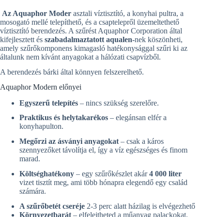
v
e
Az Aquaphor Moder
asztali víztisztító, a konyhai pultra, a
:
mosogató mellé telepíthető, és a csaptelepről üzemeltethető
víztisztító berendezés. A szűrést Aquaphor Corporation által
kifejlesztett és
szabadalmaztatott aqualen-
nek köszönheti,
amely szűrőkomponens kimagasló hatékonysággal szűri ki az
általunk nem kívánt anyagokat a hálózati csapvízből.
A berendezés bárki által könnyen felszerelhető.
Aquaphor Modern előnyei
Egyszerű telepítés
– nincs szükség szerelőre.
Praktikus és helytakarékos
– elegánsan elfér a
konyhapulton.
Megőrzi az ásványi anyagokat
– csak a káros
szennyezőket távolítja el, így a víz egészséges és finom
marad.
Költséghatékony
– egy szűrőkészlet akár
4 000 liter
vizet tisztít meg, ami több hónapra elegendő egy család
számára.
A szűrőbetét cseréje
2-3 perc alatt házilag is elvégezhető
Környezetbarát
– elfelejtheted a műanyag palackokat,