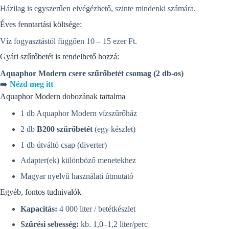
Házilag is egyszerűen elvégézhető, szinte mindenki számára.
Éves fenntartási költsége:
Víz fogyasztástól függően 10 – 15 ezer Ft.
Gyári szűrőbetét is rendelhető hozzá:
Aquaphor Modern csere szűrőbetét csomag (2 db-os)
➡️
Nézd meg itt
Aquaphor Modern dobozának tartalma
1 db Aquaphor Modern vízszűrőház
2 db
B200 szűrőbetét
(egy készlet)
1 db útváltó csap (diverter)
Adapter(ek) különböző menetekhez
Magyar nyelvű használati útmutató
Egyéb, fontos tudnivalók
Kapacitás:
4 000 liter / betétkészlet
Szűrési sebesség:
kb. 1,0–1,2 liter/perc