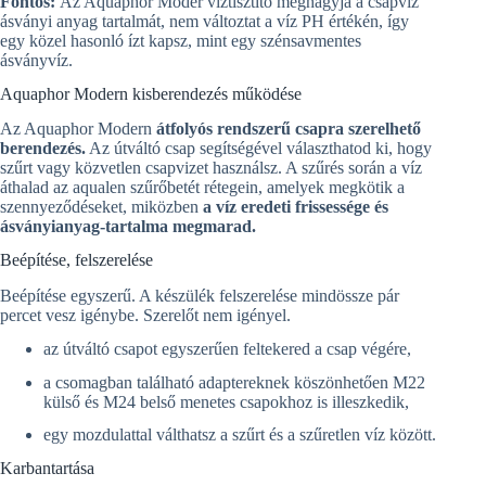
Fontos:
Az Aquaphor Moder víztisztító meghagyja a csapvíz
ásványi anyag tartalmát, nem változtat a víz PH értékén, így
egy közel hasonló ízt kapsz, mint egy szénsavmentes
ásványvíz.
Aquaphor Modern kisberendezés működése
Az Aquaphor Modern
átfolyós rendszerű csapra szerelhető
berendezés.
Az útváltó csap segítségével választhatod ki, hogy
szűrt vagy közvetlen csapvizet használsz. A szűrés során a víz
áthalad az aqualen szűrőbetét rétegein, amelyek megkötik a
szennyeződéseket, miközben
a víz eredeti frissessége és
ásványianyag-tartalma megmarad.
Beépítése, felszerelése
Beépítése egyszerű. A készülék felszerelése mindössze pár
percet vesz igénybe.
Szerelőt nem igényel.
az útváltó csapot egyszerűen feltekered a csap végére,
a csomagban található adaptereknek köszönhetően M22
külső és M24 belső menetes csapokhoz is illeszkedik,
egy mozdulattal válthatsz a szűrt és a szűretlen víz között.
Karbantartása