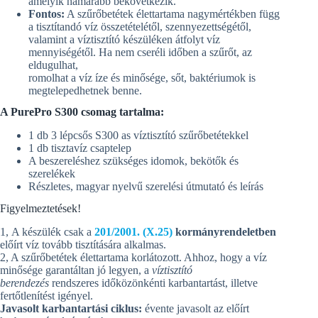
amelyik hamarabb bekövetkezik.
Fontos:
A szűrőbetétek élettartama nagymértékben függ
a tisztítandó víz összetételétől, szennyezettségétől,
valamint a víztisztító készüléken átfolyt víz
mennyiségétől. Ha nem cseréli időben a szűrőt, az
eldugulhat,
romolhat a víz íze és minősége, sőt, baktériumok is
megtelepedhetnek benne.
A PurePro S300 csomag tartalma:
1 db 3 lépcsős S300 as víztisztító szűrőbetétekkel
1 db tisztavíz csaptelep
A beszereléshez szükséges idomok, bekötők és
szerelékek
Részletes, magyar nyelvű szerelési útmutató és leírás
Figyelmeztetések!
1, A készülék csak a
201/2001. (X.25)
kormányrendeletben
előírt víz tovább tisztítására alkalmas.
2, A szűrőbetétek élettartama korlátozott. Ahhoz, hogy a víz
minősége garantáltan jó legyen, a
víztisztító
berendezés
rendszeres időközönkénti karbantartást, illetve
fertőtlenítést igényel.
Javasolt karbantartási ciklus:
évente javasolt az előírt