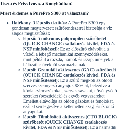
e
Tiszta és Friss Ivóvíz a Konyhádban!
:
Miért érdemes a PurePro S300-at választani?
Hatékony, 3 lépcsős tisztítás:
A PurePro S300 egy
gondosan megtervezett szűrőrendszerrel biztosítja a víz
alapos megtisztítását:
lépcső: 5 mikronos polipropilén szűrőbetét
(QUICK CHANGE csatlakozós kivitel, FDA és
NSF minősítéssel):
Ez az előszűrő eltávolítja a
vízből a lebegő mechanikai szennyeződéseket,
mint például a rozsda, homok és iszap, amelyek a
hálózati csövekből származhatnak.
lépcső: Granulált aktívszenes (GAC) szűrőbetét
(QUICK CHANGE csatlakozós kivitel, FDA és
NSF minősítéssel):
Ez a szűrő megköti az oldott
szerves szennyező anyagok 98%-át, beleértve a
kőolajszármazékokat, szerves savakat, növényvédő
szereket (peszticidek) és egyéb vegyszereket.
Emellett eltávolítja az oldott gázokat és fenolokat,
ezáltal semlegesítve a kellemetlen szag- és ízrontó
anyagokat.
lépcső: Tömbösített aktívszenes (CTO BLOCK)
szűrőbetét (QUICK CHANGE csatlakozós
kivitel, FDA és NSF minősítéssel):
Ez a harmadik