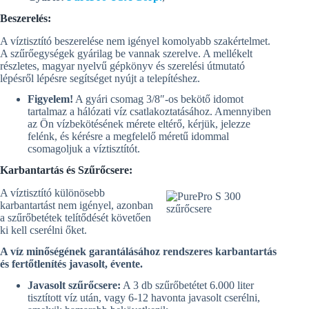
Beszerelés:
A víztisztító beszerelése nem igényel komolyabb szakértelmet.
A szűrőegységek gyárilag be vannak szerelve. A mellékelt
részletes, magyar nyelvű gépkönyv és szerelési útmutató
lépésről lépésre segítséget nyújt a telepítéshez.
Figyelem!
A gyári csomag 3/8″-os bekötő idomot
tartalmaz a hálózati víz csatlakoztatásához. Amennyiben
az Ön vízbekötésének mérete eltérő, kérjük, jelezze
felénk, és kérésre a megfelelő méretű idommal
csomagoljuk a víztisztítót.
Karbantartás és Szűrőcsere:
A víztisztító különösebb
karbantartást nem igényel, azonban
a szűrőbetétek telítődését követően
ki kell cserélni őket.
A víz minőségének garantálásához rendszeres karbantartás
és fertőtlenítés javasolt, évente.
Javasolt szűrőcsere:
A 3 db szűrőbetétet 6.000 liter
tisztított víz után, vagy 6-12 havonta javasolt cserélni,