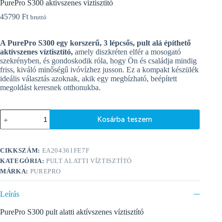
PurePro S300 aktívszenes víztisztító
45790
Ft
bruttó
A PurePro S300 egy korszerű, 3 lépcsős, pult alá építhető
aktívszenes víztisztító,
amely diszkréten elfér a mosogató
szekrényben, és gondoskodik róla, hogy Ön és családja mindig
friss, kiváló minőségű ivóvízhez jusson. Ez a kompakt készülék
ideális választás azoknak, akik egy megbízható, beépített
megoldást keresnek otthonukba.
PurePro
Kosárba teszem
S300
aktívszenes
A
víztisztító
l
mennyiség
CIKKSZÁM:
EA204361FE7F
t
e
KATEGÓRIA:
PULT ALATTI VÍZTISZTÍTÓ
r
MÁRKA:
PUREPRO
n
a
Leírás
t
i
PurePro S300 pult alatti aktívszenes víztisztító
v