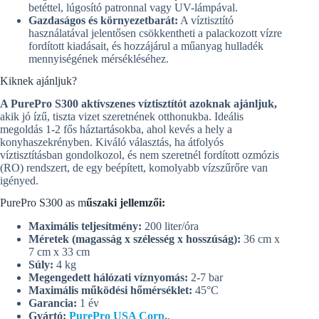
betéttel, lúgosító patronnal vagy UV-lámpával.
Gazdaságos és környezetbarát:
A víztisztító
használatával jelentősen csökkentheti a palackozott vízre
fordított kiadásait, és hozzájárul a műanyag hulladék
mennyiségének mérsékléséhez.
Kiknek ajánljuk?
A PurePro S300 aktívszenes víztisztítót azoknak ajánljuk,
akik jó ízű, tiszta vizet szeretnének otthonukba. Ideális
megoldás 1-2 fős háztartásokba, ahol kevés a hely a
konyhaszekrényben. Kiváló választás, ha átfolyós
víztisztításban gondolkozol, és nem szeretnél fordított ozmózis
(RO) rendszert, de egy beépített, komolyabb vízszűrőre van
igényed.
PurePro S300 as m
űszaki jellemzői:
Maximális teljesítmény:
200 liter/óra
Méretek (magasság x szélesség x hosszúság):
36 cm x
7 cm x 33 cm
Súly:
4 kg
Megengedett hálózati víznyomás:
2-7 bar
Maximális működési hőmérséklet:
45°C
Garancia:
1 év
Gyártó:
PurePro USA Corp.
,