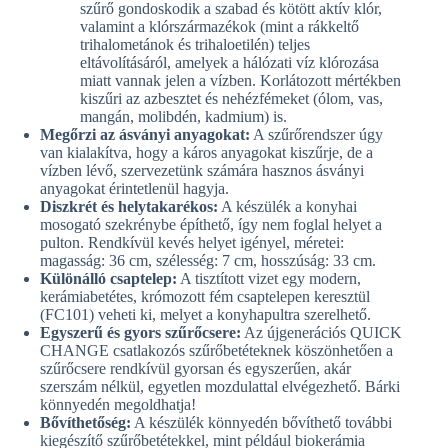
szűrő gondoskodik a szabad és kötött aktív klór,
valamint a klórszármazékok (mint a rákkeltő
trihalometánok és trihaloetilén) teljes
eltávolításáról, amelyek a hálózati víz klórozása
miatt vannak jelen a vízben. Korlátozott mértékben
kiszűri az azbesztet és nehézfémeket (ólom, vas,
mangán, molibdén, kadmium) is.
Megőrzi az ásványi anyagokat:
A szűrőrendszer úgy
van kialakítva, hogy a káros anyagokat kiszűrje, de a
vízben lévő, szervezetünk számára hasznos ásványi
anyagokat érintetlenül hagyja.
Diszkrét és helytakarékos:
A készülék a konyhai
mosogató szekrénybe építhető, így nem foglal helyet a
pulton. Rendkívül kevés helyet igényel, méretei:
magasság: 36 cm, szélesség: 7 cm, hosszúság: 33 cm.
Különálló csaptelep:
A tisztított vizet egy modern,
kerámiabetétes, krómozott fém csaptelepen keresztül
(FC101) veheti ki, melyet a konyhapultra szerelhető.
Egyszerű és gyors szűrőcsere:
Az újgenerációs QUICK
CHANGE csatlakozós szűrőbetéteknek köszönhetően a
szűrőcsere rendkívül gyorsan és egyszerűen, akár
szerszám nélkül, egyetlen mozdulattal elvégezhető. Bárki
könnyedén megoldhatja!
Bővíthetőség:
A készülék könnyedén bővíthető további
kiegészítő szűrőbetétekkel, mint például biokerámia