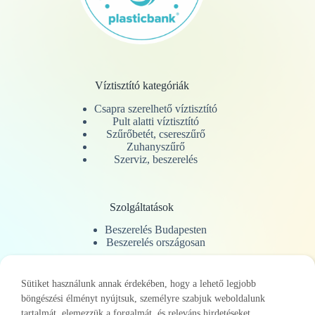
Víztisztító kategóriák
Csapra szerelhető víztisztító
Pult alatti víztisztító
Szűrőbetét, csereszűrő
Zuhanyszűrő
Szerviz, beszerelés
Szolgáltatások
Beszerelés Budapesten
Beszerelés országosan
Sütiket használunk annak érdekében, hogy a lehető legjobb
Információk
böngészési élményt nyújtsuk, személyre szabjuk weboldalunk
ÁSZF
tartalmát, elemezzük a forgalmát, és releváns hirdetéseket