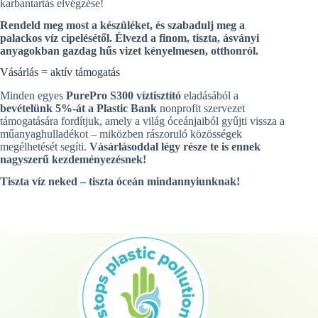
karbantartás elvégzése!
Rendeld meg most a készüléket, és szabadulj meg a
palackos víz cipelésétől. Élvezd a finom, tiszta, ásványi
anyagokban gazdag hűs vizet kényelmesen, otthonról.
Vásárlás = aktív támogatás
Minden egyes
PurePro S300 víztisztító
eladásából a
bevételünk 5%-át a Plastic Bank
nonprofit szervezet
támogatására fordítjuk, amely a világ óceánjaiból gyűjti vissza a
műanyaghulladékot – miközben rászoruló közösségek
megélhetését segíti.
Vásárlásoddal légy része te is ennek
nagyszerű kezdeményezésnek!
Tiszta víz neked – tiszta óceán mindannyiunknak!