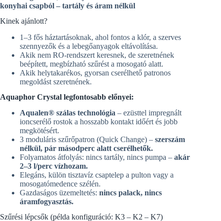
:
konyhai csapból – tartály és áram nélkül
Kinek ajánlott?
1–3 fős háztartásoknak, ahol fontos a klór, a szerves
szennyezők és a lebegőanyagok eltávolítása.
Akik nem RO‑rendszert keresnek, de szeretnének
beépített, megbízható szűrést a mosogató alatt.
Akik helytakarékos, gyorsan cserélhető patronos
megoldást szeretnének.
Aquaphor Crystal legfontosabb előnyei:
Aqualen® szálas technológia
– ezüsttel impregnált
ioncserélő rostok a hosszabb kontakt időért és jobb
megkötésért.
3 moduláris szűrőpatron (Quick Change) –
szerszám
nélkül, pár másodperc alatt cserélhetők.
Folyamatos átfolyás: nincs tartály, nincs pumpa –
akár
2–3 l/perc vízhozam.
Elegáns, külön tisztavíz csaptelep a pulton vagy a
mosogatómedence szélén.
Gazdaságos üzemeltetés:
nincs palack, nincs
áramfogyasztás.
Szűrési lépcsők (példa konfiguráció: K3 – K2 – K7)