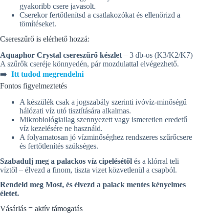
gyakoribb csere javasolt.
Cserekor fertőtlenítsd a csatlakozókat és ellenőrizd a
tömítéseket.
Csereszűrő is elérhető hozzá:
Aquaphor Crystal csereszűrő készlet
– 3 db-os (K3/K2/K7)
A szűrők cseréje könnyedén, pár mozdulattal elvégezhető.
➡️
Itt tudod megrendelni
Fontos figyelmeztetés
A készülék csak a jogszabály szerinti ivóvíz-minőségű
hálózati víz utó tisztítására alkalmas.
Mikrobiológiailag szennyezett vagy ismeretlen eredetű
víz kezelésére ne használd.
A folyamatosan jó vízminőséghez rendszeres szűrőcsere
és fertőtlenítés szükséges.
Szabadulj meg a palackos víz cipelésétől
és a klórral teli
víztől – élvezd a finom, tiszta vizet közvetlenül a csapból.
Rendeld meg Most, és élvezd a palack mentes kényelmes
életet.
Vásárlás = aktív támogatás