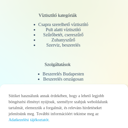
Víztisztító kategóriák
Csapra szerelhető víztisztító
Pult alatti víztisztító
Szűrőbetét, csereszűrő
Zuhanyszűrő
Szerviz, beszerelés
Szolgáltatások
Beszerelés Budapesten
Beszerelés országosan
Sütiket használunk annak érdekében, hogy a lehető legjobb
Információk
böngészési élményt nyújtsuk, személyre szabjuk weboldalunk
ÁSZF
tartalmát, elemezzük a forgalmát, és releváns hirdetéseket
Adatkezelési tájékoztató
jelenítsünk meg. További információért tekintse meg az
Elállás
Adatkezelési tájékoztatót
.
Gyakran Ismételt Kérdések (GYIK)