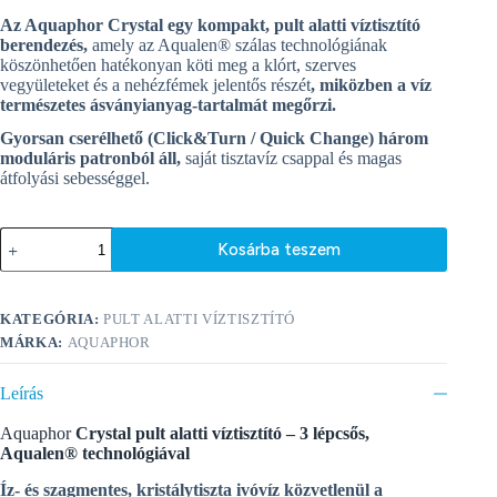
Az Aquaphor Crystal egy kompakt, pult alatti víztisztító
berendezés,
amely az Aqualen® szálas technológiának
köszönhetően hatékonyan köti meg a klórt, szerves
vegyületeket és a nehézfémek jelentős részét
,
miközben a víz
természetes ásványianyag-tartalmát megőrzi.
Gyorsan cserélhető (Click&Turn / Quick Change) három
moduláris patronból áll,
saját tisztavíz csappal és magas
átfolyási sebességgel.
Aquaphor
Kosárba teszem
Crystal
pult
A
alatti
l
víztisztító
KATEGÓRIA:
PULT ALATTI VÍZTISZTÍTÓ
t
mennyiség
e
MÁRKA:
AQUAPHOR
r
n
Leírás
a
t
Aquaphor
Crystal pult alatti víztisztító
– 3 lépcsős,
i
Aqualen® technológiával
v
e
Íz- és szagmentes, kristálytiszta ivóvíz közvetlenül a