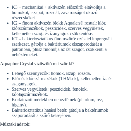
K3 – mechanikai + aktívszén előszűrő: eltávolítja a
homokot, iszapot, rozsdát, zavarosságot okozó
részecskéket.
K2 – finom aktívszén blokk Aqualen® rosttal: klór,
klórszármazékok, peszticidek, szerves vegyületek,
kellemetlen szag- és ízanyagok csökkentése.
K7 – bakteriosztatikus finomszűrő: ezüsttel impregnált
szerkezet, gátolja a baktériumok elszaporodását a
patronban, plusz finomítja az ízt-szagot, csökkenti a
nehézfémeket.
Aquaphor Crystal víztisztító mit szűr ki?
Lebegő szennyezők: homok, iszap, rozsda.
Klór és klórszármazékok (THM-ek), kellemetlen íz- és
szaganyagok.
Szerves vegyületek: peszticidek, fenolok,
kőolajszármazékok.
Korlátozott mértékben nehézfémek (pl. ólom, réz,
higany).
Bakteriosztatikus hatású betét: gátolja a baktériumok
szaporodását a szűrő belsejében.
Műszaki adatok: