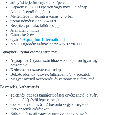
átfolyási teljesítmény: ~2–3 l/perc
Kapacitás: ~6 000 l/patron vagy max. 12 hónap
(vízminőségtől függően)
Megengedett hálózati nyomás: 2–6 bar
üzemi hőmérséklet: 38–40 °C
Beépítés: pult alá, külön csappal
Áramigény: nincs
Garancia: 2 év
Gyártó:
Aquaphor International
NNK Engedély száma:
22799-9/2022/KTEF.
Aquaphor Crystal csomag tartalma:
Aquaphor Crystal szűrőház
+ 3 db patron (gyárilag
beszerelve)
Krómozott tisztavíz csaptelep
Bekötő idomok, csövek (általában 3/8”), rögzítők
Magyar nyelvű beszerelési és karbantartási útmutató
Beszerelés, karbantartás
Telepítés: átlagos barkácstudással elvégezhető, a gyári
útmutató lépésről lépésre segít.
Csereintervallum: 6–12 havonta vagy a megadott
literkapacitás elérésekor.
Erősen klórozott vagy szennyezettebb víz esetén