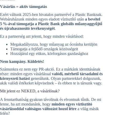
Vásárlás = aktív támogatás
Ezért váltunk 2025‑ben hivatalos partnerévé a Plastic Banknak.
Webáruházunk minden egyes eladott víztisztító után
a bevétel
5
%-
á
val t
á
mogatja a Plastic Bank glob
á
lis m
ű
anyaggy
ű
jt
ő
é
s
ú
jrahasznos
í
t
ó
tev
é
kenys
é
g
é
t
.
Ez a partnerség azt jelenti, hogy minden vásárlásod:
Megakadályozza, hogy műanyag az óceánba kerüljön
Támogatja a fejlődő országok közösségeit
Hozzájárul egy etikus, körforgásos gazdasághoz
Nem kampány. Küldetés!
Számunkra ez nem egy PR-akció. Ez a márkánk identitásának
része: minden egyes vásárlással
valódi, mérhető társadalmi és
környezeti hatást
generálunk. Olyan partnerekkel dolgozunk,
akik valódi értékeket képviselnek – és ebben te is társunk vagy.
Mit jelent ez NEKED, a vásárlónak?
A fenntarthatóság gyakran távolinak és elvontnak tűnik. De mi
lenne, ha azt mondanánk, hogy
minden egyes víztisztító
vásárlásoddal valóságos változást hozol létre
a világ másik
felén?