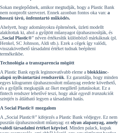
Sokan meglepődnek, amikor megtudják, hogy a Plastic Bank
nem nonprofit szervezet. Ennek azonban fontos oka van:
a
hosszú távú, önfenntartó működés.
Ahelyett, hogy adományokra építenének, üzleti modellt
alakítottak ki, ahol a gyűjtött műanyagot újrahasznosítják, és
„
Social Plastic®
” néven értékesítik különböző márkáknak (pl.
Henkel, SC Johnson, Aldi stb.). Ezek a cégek így valódi,
visszakövethető társadalmi értéket tudnak beépíteni
termékeikbe.
Technológia a transzparencia mögött
A Plastic Bank egyik leginnovatívabb eleme a
blokklánc-
alapú nyilvántartási rendszerük
. Ez garantálja, hogy minden
egyes kilogramm újrahasznosított műanyag eredete követhető,
és a gyűjtők megkapják az őket megillető juttatásokat. Ez a
fintech rendszer lehetővé teszi, hogy akár
egyedi tranzakciók
szintjén
is átlátható legyen a társadalmi hatás.
A Social Plastic® mozgalom
A „Social Plastic®” kifejezés a Plastic Bank védjegye. Ez nem
pusztán újrahasznosított műanyag: ez
olyan alapanyag, amely
valódi társadalmi értéket képvisel
. Minden palack, kupak