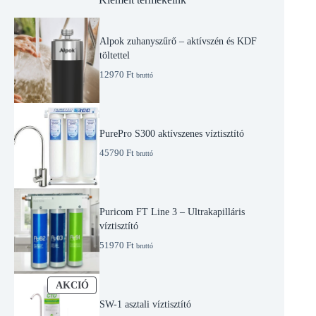
Alpok zuhanyszűrő – aktívszén és KDF
töltettel
12970
Ft
bruttó
PurePro S300 aktívszenes víztisztító
45790
Ft
bruttó
Puricom FT Line 3 – Ultrakapilláris
víztisztító
51970
Ft
bruttó
A
AKCIÓ
K
SW-1 asztali víztisztító
C