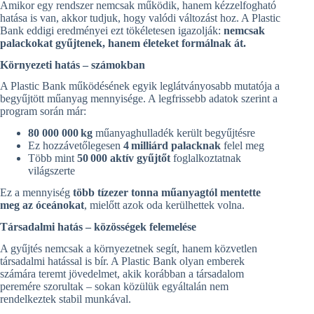
Amikor egy rendszer nemcsak működik, hanem kézzelfogható
hatása is van, akkor tudjuk, hogy valódi változást hoz. A Plastic
Bank eddigi eredményei ezt tökéletesen igazolják:
nemcsak
palackokat gyűjtenek, hanem életeket formálnak át.
Környezeti hatás – számokban
A Plastic Bank működésének egyik leglátványosabb mutatója a
begyűjtött műanyag mennyisége. A legfrissebb adatok szerint a
program során már:
80 000 000
kg
műanyaghulladék került begyűjtésre
Ez hozzávetőlegesen
4
milli
á
rd palacknak
felel meg
Több mint
50
000 akt
í
v gy
ű
jt
ő
t
foglalkoztatnak
világszerte
Ez a mennyiség
több tízezer tonna műanyagtól mentette
meg az óceánokat
, mielőtt azok oda kerülhettek volna.
Társadalmi hatás – közösségek felemelése
A gyűjtés nemcsak a környezetnek segít, hanem közvetlen
társadalmi hatással is bír. A Plastic Bank olyan emberek
számára teremt jövedelmet, akik korábban a társadalom
peremére szorultak – sokan közülük egyáltalán nem
rendelkeztek stabil munkával.