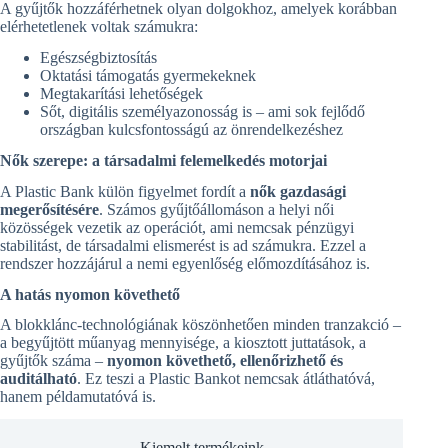
A gyűjtők hozzáférhetnek olyan dolgokhoz, amelyek korábban
elérhetetlenek voltak számukra:
Egészségbiztosítás
Oktatási támogatás gyermekeknek
Megtakarítási lehetőségek
Sőt, digitális személyazonosság is – ami sok fejlődő
országban kulcsfontosságú az önrendelkezéshez
Nők szerepe: a társadalmi felemelkedés motorjai
A Plastic Bank külön figyelmet fordít a
nők gazdasági
megerősítésére
. Számos gyűjtőállomáson a helyi női
közösségek vezetik az operációt, ami nemcsak pénzügyi
stabilitást, de társadalmi elismerést is ad számukra. Ezzel a
rendszer hozzájárul a nemi egyenlőség előmozdításához is.
A hatás nyomon követhető
A blokklánc-technológiának köszönhetően minden tranzakció –
a begyűjtött műanyag mennyisége, a kiosztott juttatások, a
gyűjtők száma –
nyomon követhető, ellenőrizhető és
auditálható
. Ez teszi a Plastic Bankot nemcsak átláthatóvá,
hanem példamutatóvá is.
Kiemelt termékeink