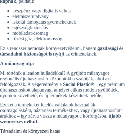
kapnak
, például:
készpénz vagy digitális valuta
élelmiszerutalvány
iskolai támogatás gyermekeknek
egészségbiztosítás
mobiladat-csomag
főzési gáz, elektromosság
Ez a rendszer nemcsak környezetvédelmi, hanem
gazdasági és
társadalmi biztonságot is nyújt
az érintetteknek.
A műanyag útja
Mi történik a leadott hulladékkal? A gyűjtött műanyagot
regionális újrahasznosító központokba szállítják, ahol azt
feldolgozzák. A végeredmény a
Social Plastic®
– egy prémium
újrahasznosított alapanyag, amelyet etikus módon gyűjtöttek,
nyomon követhető, és új termékek készülnek belőle.
Ezeket a termékeket felelős vállalatok használják
csomagolásként, háztartási termékekhez, vagy újrahasznosított
árukhoz – így zárva vissza a műanyagot a körforgásba,
újabb
szennyezés nélkül
.
Társadalmi és környezeti hatás