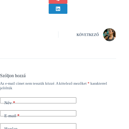
KÖVETKEZŐ
Szóljon hozzá
Az e-mail címet nem tesszük közzé.
A kötelező mezőket
*
karakterrel
A
jelöltük
l
t
e
Név
*
r
n
a
E-mail
*
t
i
Honlap