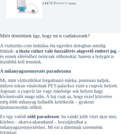
I
14470
Ft
16000
Ft
bruttó
O
C
Ó
r
u
S
i
r
T
g
r
E
i
e
R
n
n
M
a
t
É
Miért döntöttünk úgy, hogy mi is csatlakozunk?
l
p
K
p
r
A viztisztito.com indulása óta egyetlen dologban mindig
r
i
hittünk:
a tiszta vízhez való hozzáférés alapvető emberi jog
–
i
c
és ennek eléréséhez nemcsak otthonokat, hanem a bolygót is
c
e
tisztábbá kell tennünk.
e
i
w
s
A műanyagszennyezés paradoxona
a
:
s
1
Mi, mint víztisztítókat forgalmazó márka, pontosan tudjuk,
:
4
milyen sokan vásárolnak PET-palackos vizet a csapvíz helyett.
1
4
Jogosan: a csapvíz íze vagy minősége sok helyen hagy
6
7
0
0
kívánnivalót maga után. A baj csak az, hogy ezzel közvetve
0
még több műanyag hulladék keletkezik – gyakran
0
F
újrahasznosítás nélkül.
t
F
.
Ez egy valódi
zöld paradoxon
: ha valaki jobb vizet akar inni,
t
közben – akarva‑akaratlanul – hozzájárulhat a
.
műanyagszennyezéshez. Mi ezt a dilemmát szeretnénk
feloldani.