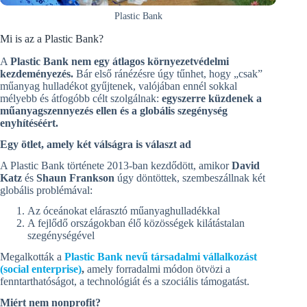
Plastic Bank
Mi is az a Plastic Bank?
A
Plastic Bank
nem egy átlagos környezetvédelmi
kezdeményezés.
Bár első ránézésre úgy tűnhet, hogy „csak”
műanyag hulladékot gyűjtenek, valójában ennél sokkal
mélyebb és átfogóbb célt szolgálnak:
egyszerre küzdenek a
műanyagszennyezés ellen és a globális szegénység
enyhítéséért.
Egy ötlet, amely két válságra is választ ad
A Plastic Bank története 2013-ban kezdődött, amikor
David
Katz
és
Shaun Frankson
úgy döntöttek, szembeszállnak két
globális problémával:
Az óceánokat elárasztó műanyaghulladékkal
A fejlődő országokban élő közösségek kilátástalan
szegénységével
Megalkották a
Plastic Bank
nevű társadalmi vállalkozást
(social enterprise)
,
amely forradalmi módon ötvözi a
fenntarthatóságot, a technológiát és a szociális támogatást.
Miért nem nonprofit?