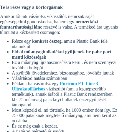
Te is része vagy a körforgásnak
Amikor tőlünk vásárolsz víztisztítót, nemcsak saját
egészségedről gondoskodsz, hanem
egy nemzetközi
fenntarthatósági lánc
részévé is válsz. A terméked ára ugyanis
túlmutat a kézbesített csomagon:
Része egy
konkrét összeg
, amit a Plastic Bank felé
utalunk át
Ebből
műanyaghulladékot gyűjtenek be pabe part
menti közösségek
Ez a műanyag újrahasznosításra kerül, és nem szennyezi
tovább a bolygót
A gyűjtők jövedelemhez, biztonsághoz, jövőhöz jutnak
Vásárlásod hatása számokban
Például: ha vásárolsz egy
Puricom FT Line 3
Ultrakapillárisos
víztisztítót (ami a legnépszerűbb
termékünk), annak árából a Plastic Bank rendszerében
kb. 75 műanyag palacknyi hulladék összegyűjtését
támogatod.
Most képzeld el, mi történik, ha 1000 ember dönt így. Ez
75 000 palacknak megfelelő műanyag, ami nem kerül az
óceánba.
És ez még csak a kezdet.
A hatásod mérhető és valódi