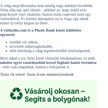
A világ megváltoztatása nem mindig nagy tettekkel kezdődik.
Néha elég egy apró döntés – például az, hogy mától nem
palackozott vizet vásárolsz, hanem tiszta csapvizet iszol egy
víztisztítóval. És közben támogatod azt is, hogy egy másik
ember új esélyt kapjon az életre.
A viztisztito.com és a Plastic Bank közös küldetése
egyszerű:
tisztább víz otthon,
kevesebb műanyaghulladék,
több lehetőség a világ legsebezhetőbb közösségeinek.
Most rajtad a sor. Nézz körül víztisztító kínálatunkban, és tudd:
minden egyes vásárlásoddal kézzel fogható hatást teremtesz
– nem csak magadnak, hanem a bolygónak is.
Tiszta víz neked. Tiszta óceán mindannyiunknak