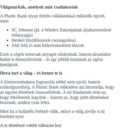
Világmárkák, amelyek már csatlakoztak
A Plastic Bank olyan felelős vállalatokkal működik együtt,
mint:
SC Johnson (pl. a Windex flakonjainak újrahasznosított
műanyagja)
Henkel (tisztítószerek csomagolása)
Aldi Süd és más kiskereskedelmi láncok
Ezek a cégek nemcsak anyagot vásárolnak, hanem társadalmi
hatást is finanszíroznak – és így példát mutatnak az egész
iparágnak.
Hova tart a világ – és benne te is
A környezettudatos fogyasztás többé nem opció, hanem
szükségszerűség. A Plastic Bank működése azt bizonyítja, hogy
az egyéni döntések összeadódnak. A mi feladatunk nem az,
hogy tökéletesek legyünk – hanem az, hogy jobb döntéseket
hozzunk, amikor csak lehet.
Mert ha a hulladék értékké válik, akkor a világ jövője is új
értelmet nyer.
A te döntésed valódi változást hoz