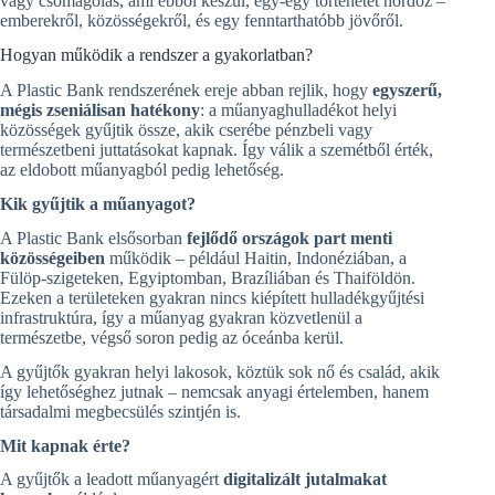
vagy csomagolás, ami ebből készül, egy-egy történetet hordoz –
emberekről, közösségekről, és egy fenntarthatóbb jövőről.
Hogyan működik a rendszer a gyakorlatban?
A Plastic Bank rendszerének ereje abban rejlik, hogy
egyszerű,
mégis zseniálisan hatékony
: a műanyaghulladékot helyi
közösségek gyűjtik össze, akik cserébe pénzbeli vagy
természetbeni juttatásokat kapnak. Így válik a szemétből érték,
az eldobott műanyagból pedig lehetőség.
Kik gyűjtik a műanyagot?
A Plastic Bank elsősorban
fejlődő országok part menti
közösségeiben
működik – például Haitin, Indonéziában, a
Fülöp-szigeteken, Egyiptomban, Brazíliában és Thaiföldön.
Ezeken a területeken gyakran nincs kiépített hulladékgyűjtési
infrastruktúra, így a műanyag gyakran közvetlenül a
természetbe, végső soron pedig az óceánba kerül.
A gyűjtők gyakran helyi lakosok, köztük sok nő és család, akik
így lehetőséghez jutnak – nemcsak anyagi értelemben, hanem
társadalmi megbecsülés szintjén is.
Mit kapnak érte?
A gyűjtők a leadott műanyagért
digitalizált jutalmakat