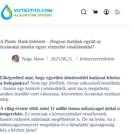
Ugrás
a
tartalomra
Bevásárlókosár
A Plastic Bank története – Hogyan tisztítjuk együtt az
óceánokat minden egyes víztisztító vásárlásoddal?
Nagy János
2025.08.21.
környezetvédelem
Elképzelted már, hogy egyetlen döntéseddel hatással lehetsz
a bolygónkra?
Nem egy jövőbeli, elvont változásról beszélünk
– hanem egy konkrét cselekedetről, amit ma is megtehetsz:
amikor tisztább vizet választasz, közvetetten óceánokat tisztítasz
meg.
A világ évente több mint 11 millió tonna műanyagot juttat a
tengerekbe.
Ez nemcsak a környezetünket veszélyezteti,
hanem emberek millióinak megélhetését is. De mi lenne, ha a
műanyagszennyezés megoldása és a társadalmi igazságosság
kéz a kézben járna?