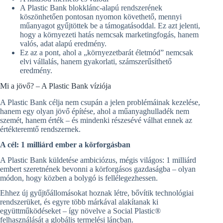
A Plastic Bank blokklánc-alapú rendszerének
köszönhetően pontosan nyomon követhető, mennyi
műanyagot gyűjtöttek be a támogatásoddal. Ez azt jelenti,
hogy a környezeti hatás nemcsak marketingfogás, hanem
valós, adat alapú eredmény.
Ez az a pont, ahol a „környezetbarát életmód” nemcsak
elvi vállalás, hanem gyakorlati, számszerűsíthető
eredmény.
Mi a jövő? – A Plastic Bank víziója
A Plastic Bank célja nem csupán a jelen problémáinak kezelése,
hanem egy olyan jövő építése, ahol a műanyaghulladék nem
szemét, hanem érték – és mindenki részesévé válhat ennek az
értékteremtő rendszernek.
A cél: 1 milliárd ember a körforgásban
A Plastic Bank küldetése ambiciózus, mégis világos: 1 milliárd
embert szeretnének bevonni a körforgásos gazdaságba – olyan
módon, hogy közben a bolygó is fellélegezhessen.
Ehhez új gyűjtőállomásokat hoznak létre, bővítik technológiai
rendszerüket, és egyre több márkával alakítanak ki
együttműködéseket – így növelve a Social Plastic®
felhasználását a globális termelési láncban.